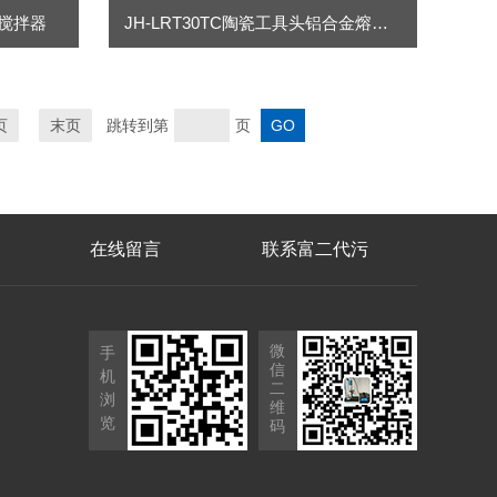
声搅拌器
JH-LRT30TC陶瓷工具头铝合金熔体超声波设备
页
末页
跳转到第
页
在线留言
联系富二代污
微
手
信
机
二
浏
维
览
码